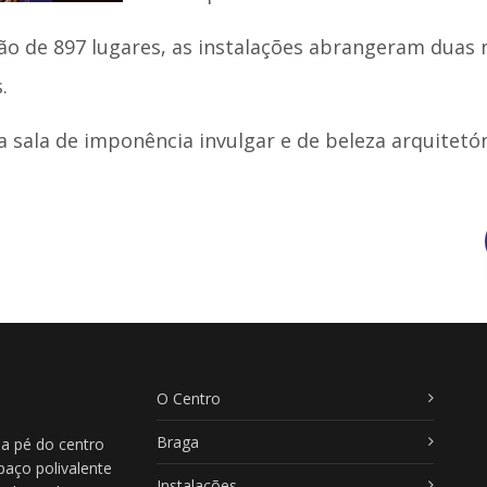
ção de 897 lugares, as instalações abrangeram duas
.
 sala de imponência invulgar e de beleza arquitetón
O Centro
Braga
 a pé do centro
paço polivalente
Instalações