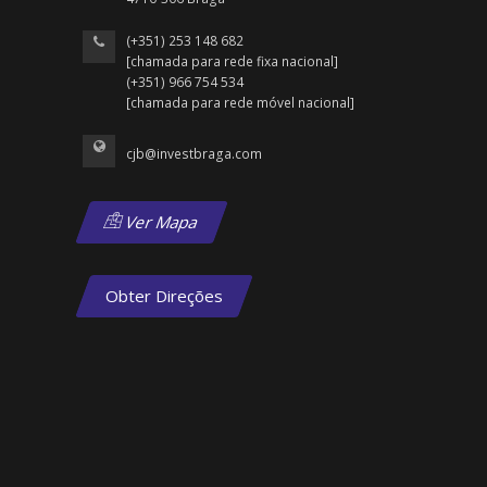
(+351) 253 148 682
[chamada para rede fixa nacional]
(+351) 966 754 534
[chamada para rede móvel nacional]
cjb@investbraga.com
Ver Mapa
Obter Direções