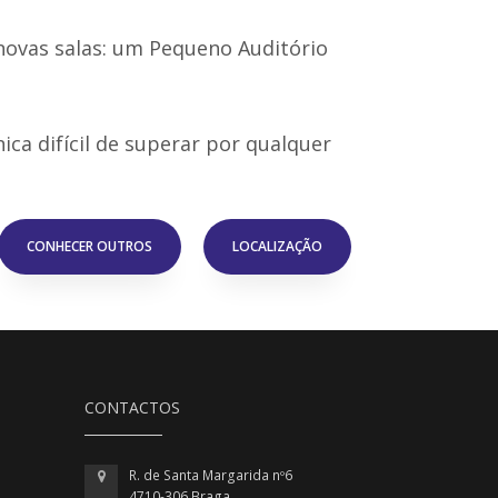
 novas salas: um Pequeno Auditório
ica difícil de superar por qualquer
CONHECER OUTROS
LOCALIZAÇÃO
CONTACTOS
R. de Santa Margarida nº6
4710-306 Braga