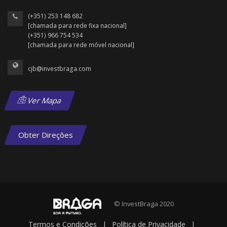
(+351) 253 148 682
[chamada para rede fixa nacional]
(+351) 966 754 534
[chamada para rede móvel nacional]
cjb@investbraga.com
Ver Mapa
Obter Direções
© InvestBraga 2020
Termos e Condições
|
Política de Privacidade
|