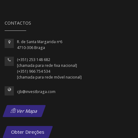
CONTACTOS
R. de Santa Margarida nº6
4710-306 Braga
(+351) 253 148 682
[chamada para rede fixa nacional]
(+351) 966 754 534
[chamada para rede móvel nacional]
cjb@investbraga.com
Ver Mapa
Obter Direções