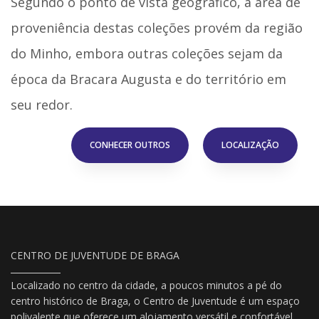
Segundo o ponto de vista geográfico, a área de
proveniência destas coleções provém da região
do Minho, embora outras coleções sejam da
época da Bracara Augusta e do território em
seu redor.
CONHECER OUTROS
LOCALIZAÇÃO
CENTRO DE JUVENTUDE DE BRAGA
Localizado no centro da cidade, a poucos minutos a pé do
centro histórico de Braga, o Centro de Juventude é um espaço
polivalente que oferece um alojamento versátil e confortável,