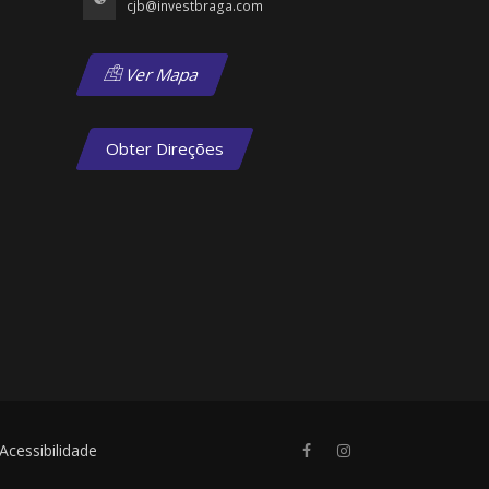
cjb@investbraga.com
Ver Mapa
Obter Direções
Acessibilidade