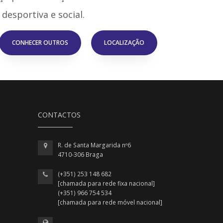
desportiva e social.
CONHECER OUTROS
LOCALIZAÇÃO
CONTACTOS
R. de Santa Margarida nº6
4710-306 Braga
(+351) 253 148 682
[chamada para rede fixa nacional]
(+351) 966 754 534
[chamada para rede móvel nacional]