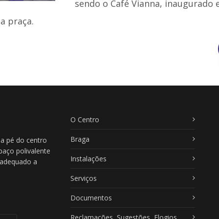
sendo o Café Vianna, inaugurado 
a praça.
O Centro
Braga
 a pé do centro
paço polivalente
Instalações
, adequado a
Serviços
Documentos
Reclamações, Sugestões, Elogios