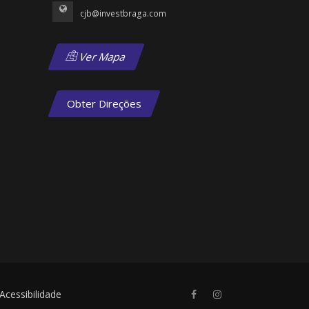
cjb@investbraga.com
Ver Mapa
Obter Direções
Acessibilidade