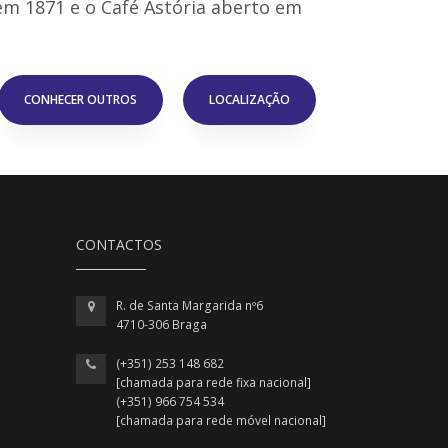
em 1871 e o Café Astória aberto em
CONHECER OUTROS
LOCALIZAÇÃO
CONTACTOS
R. de Santa Margarida nº6
4710-306 Braga
(+351) 253 148 682
[chamada para rede fixa nacional]
(+351) 966 754 534
[chamada para rede móvel nacional]