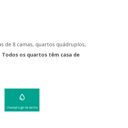
s de 8 camas, quartos quádruplos,
.
Todos os quartos têm casa de
Champô e gel de banho