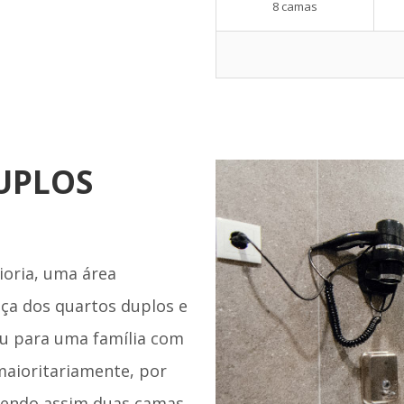
8 camas
UPLOS
ioria, uma área
nça dos quartos duplos e
ou para uma família com
aioritariamente, por
tendo assim duas camas