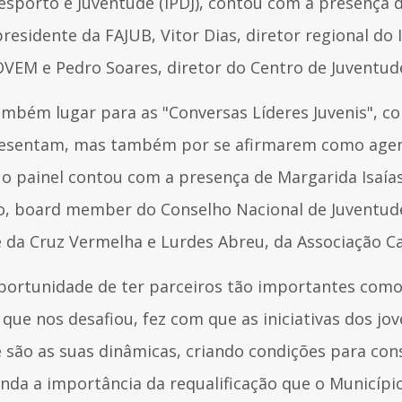
esporto e Juventude (IPDJ), contou com a presença 
residente da FAJUB, Vitor Dias, diretor regional do I
OVEM e Pedro Soares, diretor do Centro de Juventud
ambém lugar para as "Conversas Líderes Juvenis", c
epresentam, mas também por se afirmarem como age
 o painel contou com a presença de Margarida Isaía
o, board member do Conselho Nacional de Juventude,
e da Cruz Vermelha e Lurdes Abreu, da Associação C
 oportunidade de ter parceiros tão importantes com
B que nos desafiou, fez com que as iniciativas dos 
 são as suas dinâmicas, criando condições para con
inda a importância da requalificação que o Município