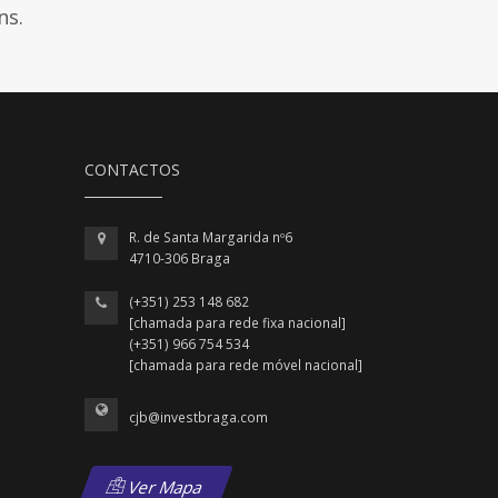
ns.
CONTACTOS
R. de Santa Margarida nº6
4710-306 Braga
(+351) 253 148 682
[chamada para rede fixa nacional]
(+351) 966 754 534
[chamada para rede móvel nacional]
cjb@investbraga.com
Ver Mapa