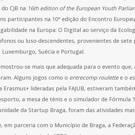
 do CJB na
16th edition of the European Youth Parlia
ens participantes na 10ª edição do Encontro Europe
ilidade na Europa: O Digital ao serviço da Ecologi
ófonos ou luso-descendentes, provenientes de sete
, Luxemburgo, Suécia e Portugal.
B, mostrou-se mais que adequada para o evento que,
saram. Alguns jogos como o
entrecomp roulette
e o
e
a Erasmus+ lideradas pela FAJUB, estiveram também
esporto, a mesa de ténis e o simulador de Fórmula
nidade da Startup Braga, foram das atividades mais
e, em parceria com o Município de Braga, a Federaçã