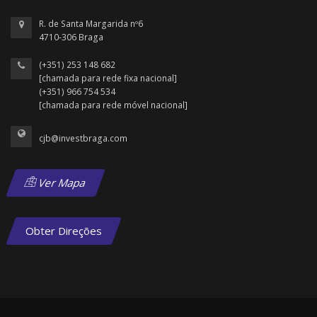
R. de Santa Margarida nº6
4710-306 Braga
(+351) 253 148 682
[chamada para rede fixa nacional]
(+351) 966 754 534
[chamada para rede móvel nacional]
cjb@investbraga.com
Ver Mapa
Obter Direções