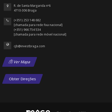
R. de Santa Margarida nº6
4710-306 Braga
(+351) 253 148 682
[chamada para rede fixa nacional]
(+351) 966 754 534
[chamada para rede móvel nacional]
cjb@investbraga.com
Ver Mapa
Obter Direções