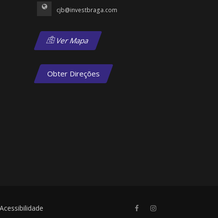
cjb@investbraga.com
Ver Mapa
Obter Direções
Acessibilidade