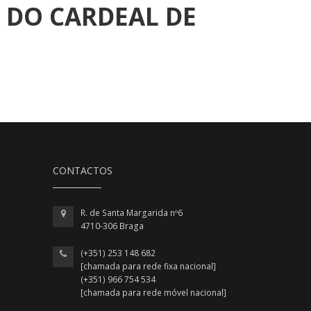
A DO CARDEAL DE
CONTACTOS
R. de Santa Margarida nº6
4710-306 Braga
(+351) 253 148 682
[chamada para rede fixa nacional]
(+351) 966 754 534
[chamada para rede móvel nacional]