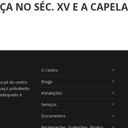
ÇA NO SÉC. XV E A CAPEL
O Centro
Braga
 a pé do centro
paço polivalente
Instalações
, adequado a
Serviços
Documentos
Reclamações, Sugestões, Elogios