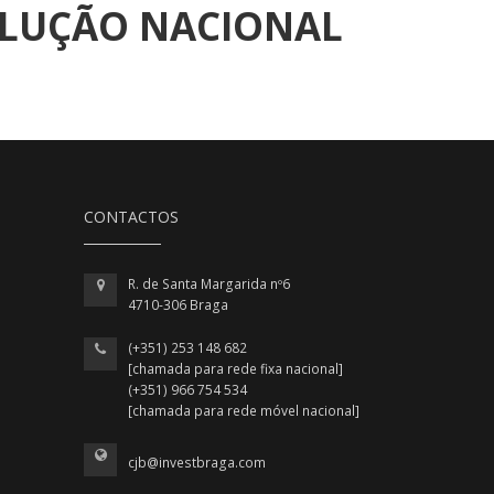
OLUÇÃO NACIONAL
CONTACTOS
R. de Santa Margarida nº6
4710-306 Braga
(+351) 253 148 682
[chamada para rede fixa nacional]
(+351) 966 754 534
[chamada para rede móvel nacional]
cjb@investbraga.com