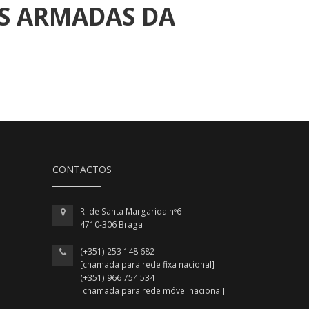
AS ARMADAS DA
CONTACTOS
R. de Santa Margarida nº6
4710-306 Braga
(+351) 253 148 682
[chamada para rede fixa nacional]
(+351) 966 754 534
[chamada para rede móvel nacional]