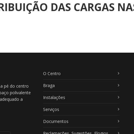
TRIBUIÇÃO DAS CARGAS N
O Centro
Braga
 a pé do centro
paço polivalente
Instalações
, adequado a
Serviços
Documentos
Reclamações, Sugestões, Elogios