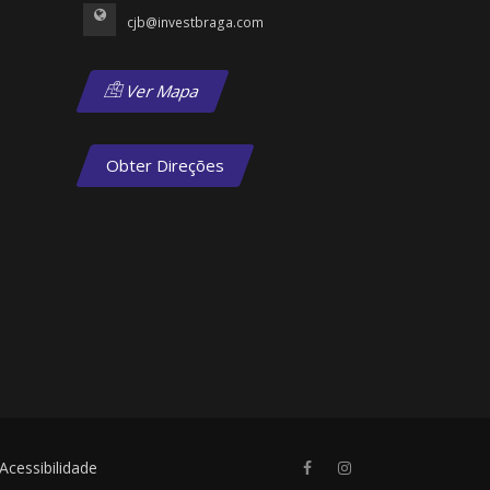
cjb@investbraga.com
Ver Mapa
Obter Direções
Acessibilidade