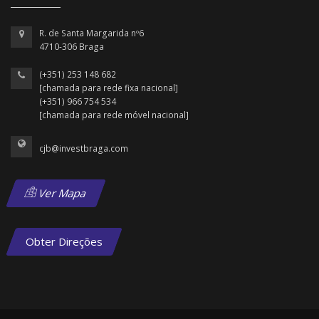
R. de Santa Margarida nº6
4710-306 Braga
(+351) 253 148 682
[chamada para rede fixa nacional]
(+351) 966 754 534
[chamada para rede móvel nacional]
cjb@investbraga.com
Ver Mapa
Obter Direções