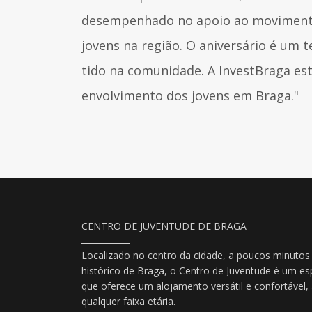
desempenhado no apoio ao movimento 
jovens na região. O aniversário é um
tido na comunidade. A InvestBraga es
envolvimento dos jovens em Braga."
CENTRO DE JUVENTUDE DE BRAGA
Localizado no centro da cidade, a poucos minutos
histórico de Braga, o Centro de Juventude é um es
que oferece um alojamento versátil e confortável
qualquer faixa etária.