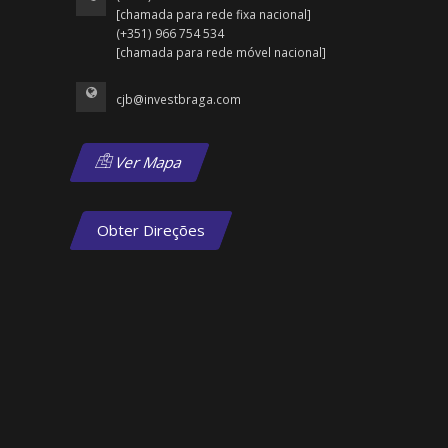
[chamada para rede fixa nacional]
(+351) 966 754 534
[chamada para rede móvel nacional]
cjb@investbraga.com
Ver Mapa
Obter Direções