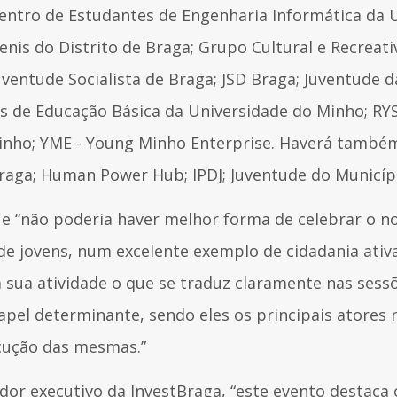
entro de Estudantes de Engenharia Informática da 
enis do Distrito de Braga; Grupo Cultural e Recreat
uventude Socialista de Braga; JSD Braga; Juventude 
 de Educação Básica da Universidade do Minho; RYSE
 Minho; YME - Young Minho Enterprise. Haverá també
Braga; Human Power Hub; IPDJ; Juventude do Municíp
ue “não poderia haver melhor forma de celebrar o no
de jovens, num excelente exemplo de cidadania ativa
da sua atividade o que se traduz claramente nas sess
pel determinante, sendo eles os principais atores 
cução das mesmas.”
or executivo da InvestBraga, “este evento destaca 