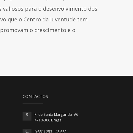
 valiosos para o desenvolvimento dos
ivo que o Centro da Juventude tem
e promovam o crescimento e o
CONTACTOS
R. de Santa Margarida nº6
4710-306 Braga
(+351) 253 148 682