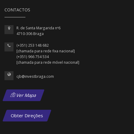
CONTACTOS
R. de Santa Margarida nº6
4710-306 Braga
(+351) 253 148 682
[chamada para rede fixa nacional]
(+351) 966 754 534
[chamada para rede móvel nacional]
cjb@investbraga.com
Ver Mapa
Obter Direções